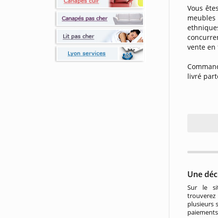
Vous ête
meubles 
ethniqu
concurre
vente en 
Command
livré par
Une déc
Sur le s
trouvere
plusieurs s
paiements 